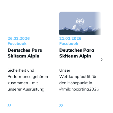
26.02.2026
21.02.2026
Facebook
Facebook
Deutsches Para
Deutsches Para
Skiteam Alpin
Skiteam Alpin
Sicherheit und
Unser
Performance gehören
Wettkampfoutfit für
zusammen – mit
den Höhepunkt in
V
unserer Ausrüstung
@milanocortina2026
von @ortema.de sind
steht ✨
wir rechtzeitig zum
Ein neues Design
E
Höhepunkt bestens
kommt - die
e