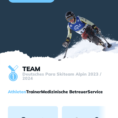
TEAM
Deutsches Para Skiteam Alpin 2023 /
2024
Athleten
Trainer
Medizinische Betreuer
Service